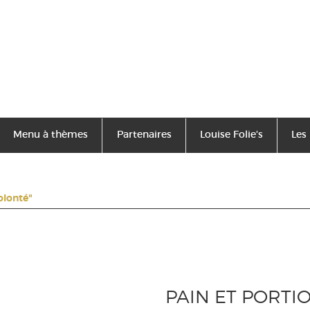
Menu à thèmes
Partenaires
Louise Folie's
Les
olonté"
PAIN ET PORTI