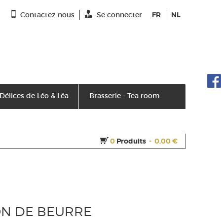
Contactez nous
Se connecter
FR
NL
 Délices de Léo & Léa
Brasserie - Tea room
0
Produits
-
0,00 €
ON DE BEURRE