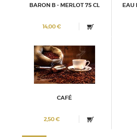
BARON B - MERLOT 75 CL
EAU 
14,00 €
CAFÉ
2,50 €