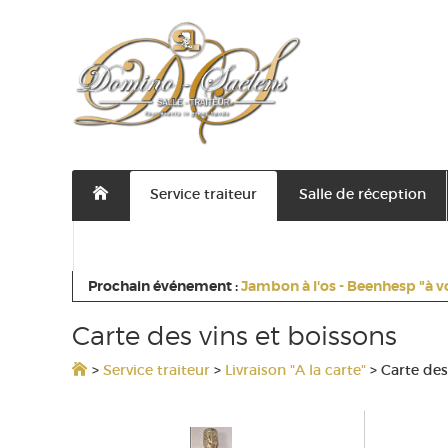
Service traiteur
Salle de réception
Contactez nous
Prochain événement :
Jambon à l'os - Beenhesp "à v
Carte des vins et boissons
>
Service traiteur
>
Livraison "A la carte"
>
Carte des