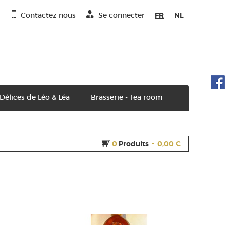
Contactez nous
Se connecter
FR
NL
 Délices de Léo & Léa
Brasserie - Tea room
0
Produits
-
0,00 €