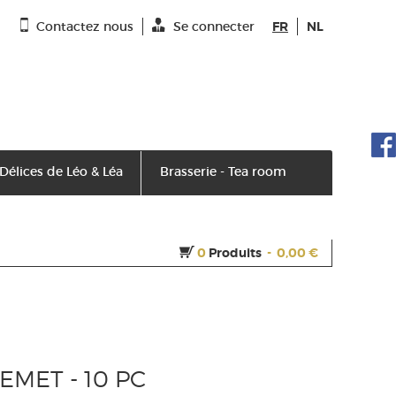
Contactez nous
Se connecter
FR
NL
 Délices de Léo & Léa
Brasserie - Tea room
0
Produits
-
0,00 €
MET - 10 PC