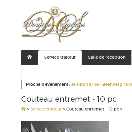
Service traiteur
Salle de réception
Contactez nous
Prochain événement :
Jambon à l'os - Beenhesp "à v
Couteau entremet - 10 pc
>
Service traiteur
>
Couteau entremet - 10 pc
>