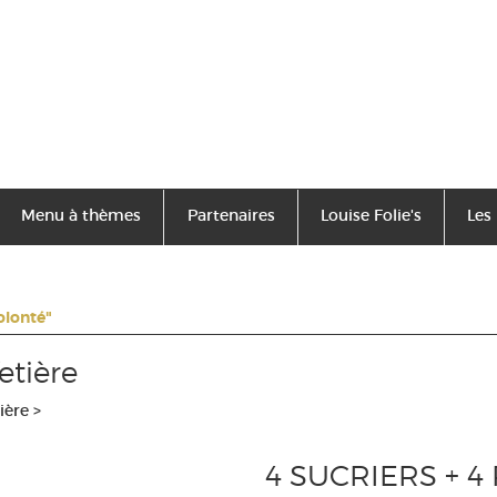
Menu à thèmes
Partenaires
Louise Folie's
Les
olonté"
fetière
tière
>
4 SUCRIERS + 4 